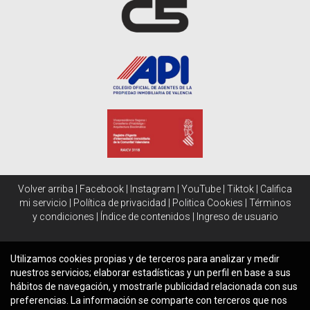
Volver arriba
|
Facebook
|
Instagram
|
YouTube
|
Tiktok
|
Califica
mi servicio
|
Política de privacidad
|
Politica Cookies
|
Términos
y condiciones
|
Índice de contenidos
|
Ingreso de usuario
Utilizamos cookies propias y de terceros para analizar y medir
nuestros servicios; elaborar estadísticas y un perfil en base a sus
hábitos de navegación, y mostrarle publicidad relacionada con sus
preferencias. La información se comparte con terceros que nos