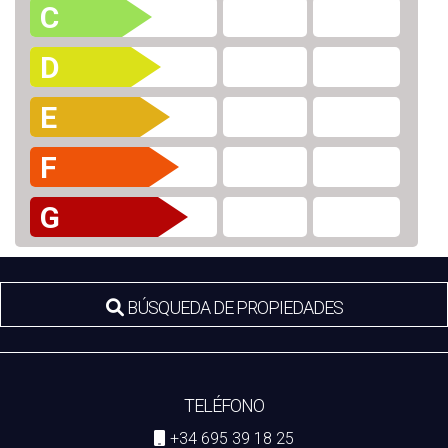
C
D
E
F
G
BÚSQUEDA DE PROPIEDADES
TELÉFONO
+34 695 39 18 25