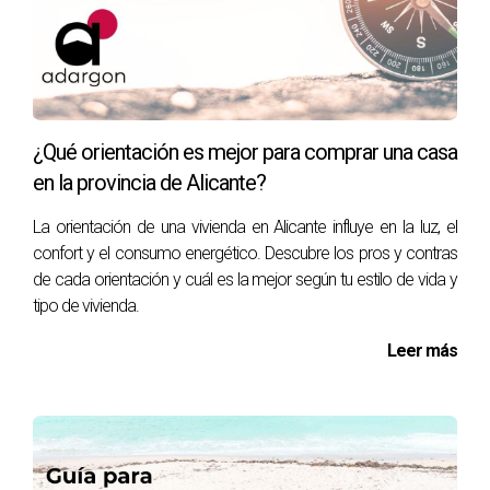
· Redes nacionales
· Colaboradores internacionales
Siempre bajo normas claras, transparentes y previamente
acordadas.
¿Qué orientación es mejor para comprar una casa
en la provincia de Alicante?
3. Protección total para el propietario
La orientación de una vivienda en Alicante influye en la luz, el
Con la centralización:
confort y el consumo energético. Descubre los pros y contras
· Sabemos exactamente quién trae cada comprador
de cada orientación y cuál es la mejor según tu estilo de vida y
· Evitamos duplicidades
tipo de vivienda.
· Controlamos las visitas
Leer más
· Defendemos tus intereses en cada negociación
Sin llamadas cruzadas, sin malentendidos, sin conflictos.