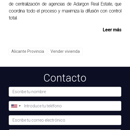
de centralización de agencias de Adargon Real Estate, que
En esos casos, la exclusividad
puede hacerte perder
coordina todo el proceso y maximiza la difusión con control
oportunidades reales
.
total.
Leer más
VENDER CON LIBERTAD, PERO
CON CONTROL
Alicante Provincia
Vender vivienda
Trabajar con varias agencias no debería significar caos, ni
trabajar con una sola debería limitar tu alcance.
Contacto
La clave está en un modelo que:
· Centralice
· Coordine
· Colabore
· Proteja al propietario
· Multiplique la visibilidad