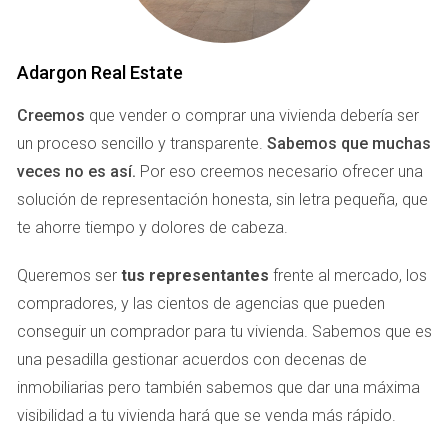
· Trabajar con múltiples agencias al mismo tiempo
· Llegar a compradores de diferentes nacionalidades
Adargon Real Estate
· Mantener un único mensaje, precio y estrategia
Creemos
que vender o comprar una vivienda debería ser
· Evitar solapamientos y conflictos
un proceso sencillo y transparente.
Sabemos que muchas
· Liberar al propietario de gestiones y controles
veces no es así.
Por eso creemos necesario ofrecer una
solución de representación honesta, sin letra pequeña, que
Tú tienes
un solo interlocutor
, pero
todo el mercado
te ahorre tiempo y dolores de cabeza.
trabajando para ti
.
Queremos ser
tus representantes
frente al mercado, los
¿CÓMO FUNCIONA LA
compradores, y las cientos de agencias que pueden
conseguir un comprador para tu vivienda. Sabemos que es
CENTRALIZACIÓN DE
una pesadilla gestionar acuerdos con decenas de
AGENCIAS?
inmobiliarias pero también sabemos que dar una máxima
visibilidad a tu vivienda hará que se venda más rápido.
Nuestro sistema se basa en tres pilares fundamentales: