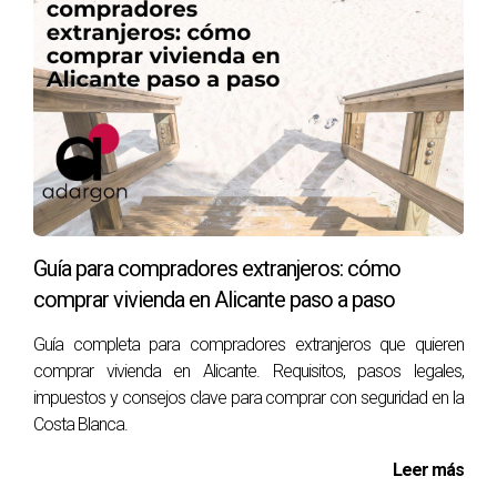
¿Y LA EXCLUSIVIDAD? CUANDO
SUMA, NO CUANDO RESTA
Una exclusividad bien gestionada
no limita
, sino que
multiplica
oportunidades cuando:
· Existe colaboración real con otras agencias
· No se cobra comisión adicional al comprador
· Se trabaja con alcance nacional e internacional
Guía para compradores extranjeros: cómo
· Se invierte en marketing profesional
comprar vivienda en Alicante paso a paso
En Adargon, la exclusividad:
Guía completa para compradores extranjeros que quieren
comprar vivienda en Alicante. Requisitos, pasos legales,
· Suele implicar
mejores condiciones económicas
para el
impuestos y consejos clave para comprar con seguridad en la
propietario
Costa Blanca.
· Incluye
servicios premium
· Permite una estrategia clara y coordinada
Leer más