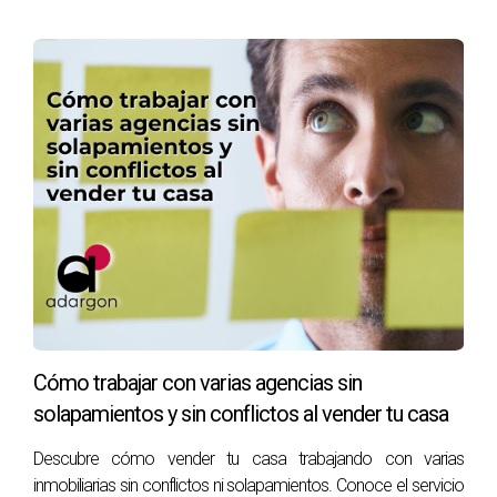
· Aumenta la probabilidad de venta en menos tiempo
El problema no es la exclusividad, sino
quién la gestiona y
cómo
.
SEÑALES DE ALERTA: CUÁNDO
NO ACEPTAR UNA
EXCLUSIVIDAD
Desconfía si:
· La agencia no colabora con otras
· Limita la difusión a sus propios canales
Cómo trabajar con varias agencias sin
· Cobra también al comprador
solapamientos y sin conflictos al vender tu casa
· No tiene alcance suficiente
Descubre cómo vender tu casa trabajando con varias
· No justifica los servicios incluidos
inmobiliarias sin conflictos ni solapamientos. Conoce el servicio