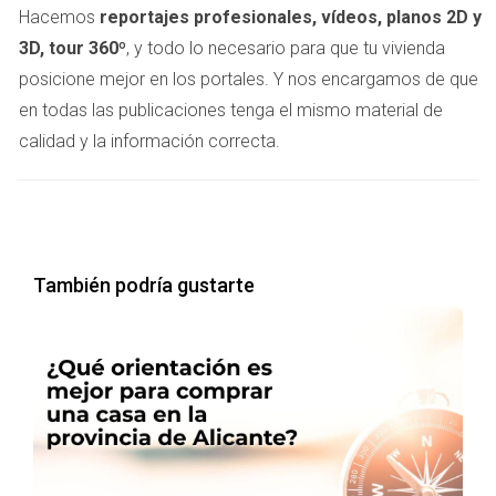
Hacemos
reportajes profesionales, vídeos, planos 2D y
1. Un único punto de control
3D, tour 360º
, y todo lo necesario para que tu vivienda
Toda la información de la vivienda se gestiona desde un
posicione mejor en los portales. Y nos encargamos de que
solo lugar:
en todas las publicaciones tenga el mismo material de
· Precio
calidad y la información correcta.
· Condiciones
· Material comercial
· Disponibilidad
· Negociaciones
También podría gustarte
Esto evita errores y garantiza coherencia en todos los
canales.
2. Colaboración profesional y activa
Compartimos la vivienda con:
· Agencias locales