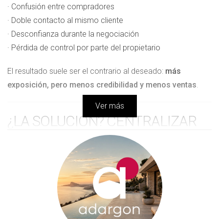
· Confusión entre compradores
· Doble contacto al mismo cliente
· Desconfianza durante la negociación
· Pérdida de control por parte del propietario
El resultado suele ser el contrario al deseado:
más
exposición, pero menos credibilidad y menos ventas
.
Ver más
¿LA SOLUCIÓN? CENTRALIZAR
SIN LIMITAR
La clave no está en elegir entre exclusividad o no
exclusividad, sino en
cómo se gestiona la colaboración
.
En
Adargon Real Estate
ofrecemos un
servicio de
centralización de agencias
, que permite: